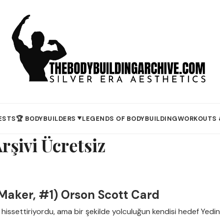
ESTS
🏆 BODYBUILDERS
LEGENDS OF BODYBUILDING
WORKOUTS 
▼
rşivi Ücretsiz
 Maker, #1) Orson Scott Card
i hissettiriyordu, ama bir şekilde yolculuğun kendisi hedef Yedin