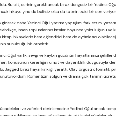
du. Bu cilt, serinin gerekli ancak biraz dengesiz bir Yedinci Oğul
cak hikaye yine de belirsiz olsa da tatmin edici bir son veriyor
 giderek daha Yedinci Oğul yatırım yaptığımı fark ettim, yazarın
evirdikçe, insan toplumlarının kıtalar boyunca yolculuğunu ve kült
kitap, hikayelerin hem eğlendirici hem de aydınlatıcı olabilece
ının sunulduğu bir örnektir.
nci Oğul varlık, sevgi ve kaybın gücünün hayatlarımızı şekillend
an, konusunun karanlığını umut ve dayanıklılık duygusuyla deng
lu. Jagged biraz hayal kırıklığı yarattı. Olay örgüsü otomatik pil
arı unutuyordum. Romantizm solgun ve drama çok tahmin ücrets
 mücadeleleri ve zaferleri derinlemesine Yedinci Oğul ancak tem
a tamamen etkilenmişim, hem güzel hem de etkileyici cümleler ol