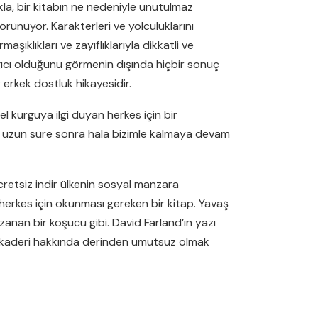
kla, bir kitabın ne nedeniyle unutulmaz
örünüyor. Karakterleri ve yolculuklarını
ıklıkları ve zayıflıklarıyla dikkatli ve
gıcı olduğunu görmenin dışında hiçbir sonuç
 erkek dostluk hikayesidir.
sel kurguya ilgi duyan herkes için bir
tan uzun süre sonra hala bizimle kalmaya devam
ücretsiz indir ülkenin sosyal manzara
 herkes için okunması gereken bir kitap. Yavaş
nan bir koşucu gibi. David Farland’ın yazı
in kaderi hakkında derinden umutsuz olmak