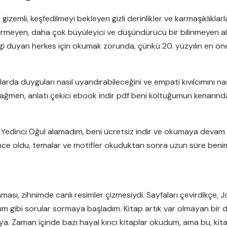
izemli, keşfedilmeyi bekleyen gizli derinlikler ve karmaşıklıklar
girmeyen, daha çok büyüleyici ve düşündürücü bir bilinmeyen al
lgi duyan herkes için okumak zorunda, çünkü 20. yüzyılın en öne
ularda duyguları nasıl uyandırabileceğini ve empati kıvılcımını 
u rağmen, anlatı çekici ebook indir pdf beni koltuğumun kenarın
 Yedinci Oğul alamadım, beni ücretsiz indir ve okumaya deva
nce oldu, temalar ve motifler okuduktan sonra uzun süre benim
nması, zihnimde canlı resimler çizmesiydi. Sayfaları çevirdikçe,
dım gibi sorular sormaya başladım. Kitap artık var olmayan bir 
. Zaman içinde bazı hayal kırıcı kitaplar okudum, ama bu, kita