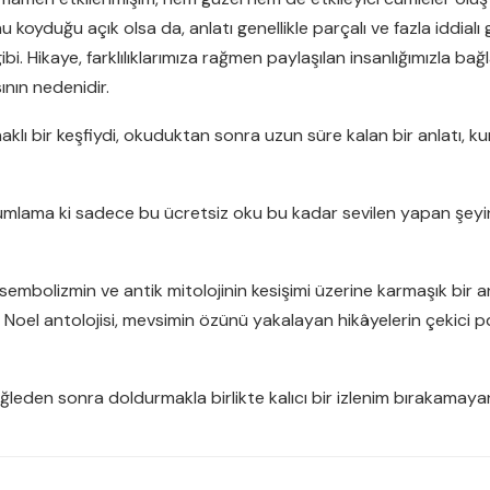
 koyduğu açık olsa da, anlatı genellikle parçalı ve fazla iddialı 
i. Hikaye, farklılıklarımıza rağmen paylaşılan insanlığımızla bağ
nın nedenidir.
lı bir keşfiydi, okuduktan sonra uzun süre kalan bir anlatı, kur
rumlama ki sadece bu ücretsiz oku bu kadar sevilen yapan şe
 sembolizmin ve antik mitolojinin kesişimi üzerine karmaşık bir 
l antolojisi, mevsimin özünü yakalayan hikâyelerin çekici pdf 
 öğleden sonra doldurmakla birlikte kalıcı bir izlenim bırakamaya