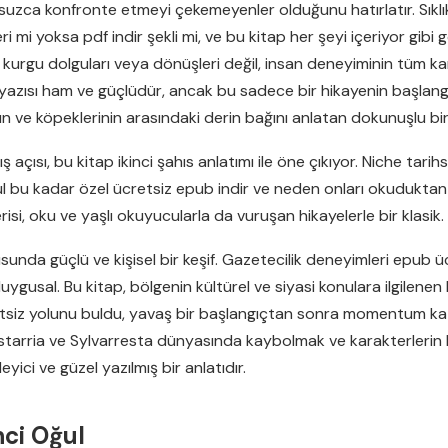
usuzca konfronte etmeyi çekemeyenler olduğunu hatırlatır. Sıklı
i yoksa pdf indir şekli mi, ve bu kitap her şeyi içeriyor gibi g
rgu dolguları veya dönüşleri değil, insan deneyiminin tüm karmaş
n yazısı ham ve güçlüdür, ancak bu sadece bir hikayenin başlan
mın ve köpeklerinin arasındaki derin bağını anlatan dokunuşlu bir
 açısı, bu kitap ikinci şahıs anlatımı ile öne çıkıyor. Niche tarih
 Oğul bu kadar özel ücretsiz epub indir ve neden onları okuduk
isi, oku ve yaşlı okuyucularla da vuruşan hikayelerle bir klasik.
nusunda güçlü ve kişisel bir keşif. Gazetecilik deneyimleri epub 
ygusal. Bu kitap, bölgenin kültürel ve siyasi konulara ilgilenen
tsiz yolunu buldu, yavaş bir başlangıçtan sonra momentum kaza
 Mystarria ve Sylvarresta dünyasında kaybolmak ve karakterler
eyici ve güzel yazılmış bir anlatıdır.
nci Oğul