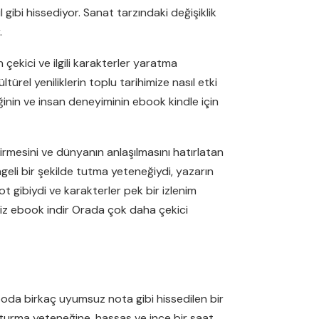
 gibi hissediyor. Sanat tarzındaki değişiklik
.
 çekici ve ilgili karakterler yaratma
ürel yeniliklerin toplu tarihimize nasıl etki
ğinin ve insan deneyiminin ebook kindle için
irmesini ve dünyanın anlaşılmasını hatırlatan
eli bir şekilde tutma yeteneğiydi, yazarın
ot gibiydi ve karakterler pek bir izlenim
iz ebook indir Orada çok daha çekici
poda birkaç uyumsuz nota gibi hissedilen bir
uşturma yeteneğine, hassas ve ince bir saat