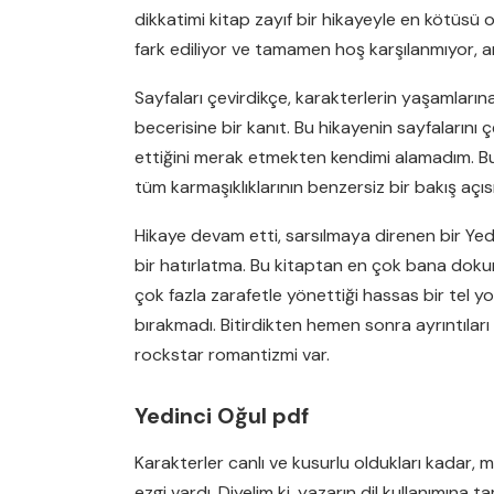
dikkatimi kitap zayıf bir hikayeyle en kötüsü ol
fark ediliyor ve tamamen hoş karşılanmıyor, an
Sayfaları çevirdikçe, karakterlerin yaşamlarına
becerisine bir kanıt. Bu hikayenin sayfalarını ç
ettiğini merak etmekten kendimi alamadım. Bu 
tüm karmaşıklıklarının benzersiz bir bakış açıs
Hikaye devam etti, sarsılmaya direnen bir Yedi
bir hatırlatma. Bu kitaptan en çok bana dokun
çok fazla zarafetle yönettiği hassas bir tel yo
bırakmadı. Bitirdikten hemen sonra ayrıntıl
rockstar romantizmi var.
Yedinci Oğul pdf
Karakterler canlı ve kusurlu oldukları kadar,
ezgi vardı. Diyelim ki, yazarın dil kullanımın