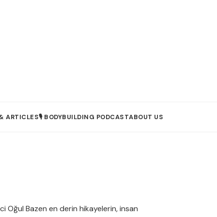
& ARTICLES
🎙️ BODYBUILDING PODCAST
ABOUT US
ci Oğul Bazen en derin hikayelerin, insan