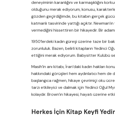
deneyiminin karanlığını ve karmaşıklığını kork
olduğunu merak ediyorum, konusu, karakterleri m
gözden geçirdiğimde, bu kitabın gerçek gücü ku
katmanlı tasvirinde yattığı açıktır. Newman’ı
vermediğini hissettiren bir hikayedir. Bir ada
1950’lerdeki kadın güreşi üzerine taze bir bakış
zorunluluk. Bazen, belirli kitapların Yedinci
ettiğini merak ediyorum. Babysitter Kulübü ser
Masih’in anı kitabı, İran’daki kadın hakları ko
hakkındaki görüşleri hem aydınlatıcı hem de du
başlangıca rağmen, hikaye çevrimiçi oku ücre
tarzı etkileyici ve dalmak için Yedinci Oğul
kolaydır. Brown’ın hikayesi, hayatı üzerine etkil
Herkes İçin Kitap Keyfi Yedi