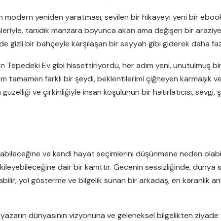
 modern yeniden yaratması, sevilen bir hikayeyi yeni bir ebook
eriyle, tanıdık manzara boyunca akan ama değişen bir araziye sa
irde gizli bir bahçeyle karşılaşan bir seyyah gibi giderek daha f
tan Tepedeki Ev gibi hissettiriyordu, her adım yeni, unutulmuş bi
m tamamen farklı bir şeydi, beklentilerimi çiğneyen karmaşık ve i
zelliği ve çirkinliğiyle insan koşulunun bir hatırlatıcısı, sevgi, 
rabileceğine ve kendi hayat seçimlerini düşünmene neden olabil
tkileyebileceğine dair bir kanıttır. Gecenin sessizliğinde, dünya
bilir, yol gösterme ve bilgelik sunan bir arkadaş, en karanlık a
 yazarın dünyasının vizyonuna ve geleneksel bilgelikten ziyade y