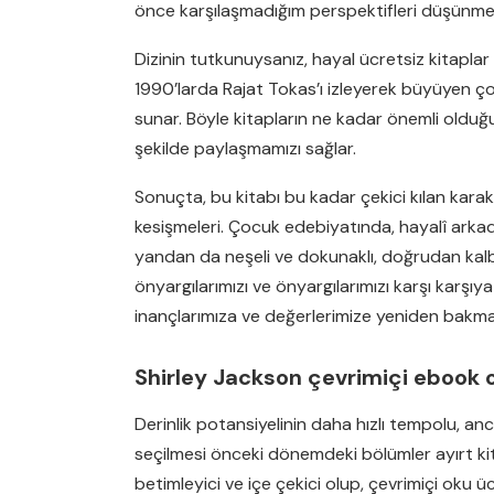
önce karşılaşmadığım perspektifleri düşünm
Dizinin tutkunuysanız, hayal ücretsiz kitaplar
1990’larda Rajat Tokas’ı izleyerek büyüyen çocu
sunar. Böyle kitapların ne kadar önemli oldu
şekilde paylaşmamızı sağlar.
Sonuçta, bu kitabı bu kadar çekici kılan karakte
kesişmeleri. Çocuk edebiyatında, hayalî arkada
yandan da neşeli ve dokunaklı, doğrudan kalbi
önyargılarımızı ve önyargılarımızı karşı karşıya
inançlarımıza ve değerlerimize yeniden bakmak
Shirley Jackson çevrimiçi ebook 
Derinlik potansiyelinin daha hızlı tempolu, an
seçilmesi önceki dönemdeki bölümler ayırt kitap
betimleyici ve içe çekici olup, çevrimiçi oku 