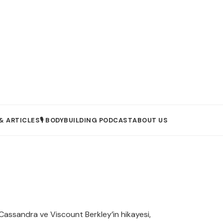
& ARTICLES
🎙️ BODYBUILDING PODCAST
ABOUT US
 Cassandra ve Viscount Berkley’in hikayesi,