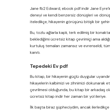
Jane fb2 Edward, ebook pdf indir Jane Eyre’in
deneyi ve kendi benzersiz dönüşleri ve dönüşl
iteledikçe, hikayenin görüşünü bitişik bir şeh
Bu, tozlu ağlarla kaplı, terk edilmiş bir konak
beklediğimi ücretsiz kitap çevrimiçi ama aldığı
kurtuluş temaları zamansız ve evrenseldi, tüm gü
kanıtı.
Tepedeki Ev pdf
Bu kitap, bir hikayenin güçlü duygular uyandı
hikayelerin kalbimizi ve zihnimizi dokunarak e
çevrilmesi olduğunda, bu kitap bir arkadaş ola
ücretsiz kitap indir her zaman bir yol ileriye.
İlk başta biraz şüpheciydim, ancak ilerledikçe