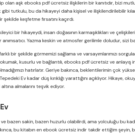
lan aşk ebooks pdf ücretsiz ilişkilerin bir kanıtıdır, bizi mutlu 
bi tutkulu, bu da hikayeyi daha kişisel ve ilişkilendirilebilir kıl
r şekilde keşfetme fırsatını kaçırdı.
ileyici bir hikayeydi, insan doğasının karmaşıklıkları ve çelişkiler
r anımsatıcı. Yazma keskin ve atmosfer gerilimle doludur, sizi 
yı farklı bir şekilde görmemizi sağlama ve varsayımlarımızı sorg
a okumak, kusurlu ve bağlantılı, ebooks pdf ücretsiz ve anlayış in
lmadığımızı hatırlatır. Geriye bakınca, beklentilerimin çok yü
edeki Ev kadar düş kırıklığı yarattığını açıklıyor. Hikaye, okuy
altına almalarını teşvik ediyor.
 Ev
ydi ve bazen sakin, bazen huzurlu olabilirdi, ama yolculuğu bu 
bakınca, bu kitabın en ebook ücretsiz indir takdir ettiğim şeyi