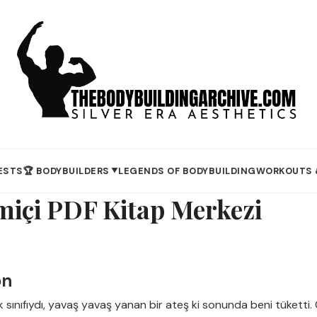
ESTS
🏆 BODYBUILDERS
LEGENDS OF BODYBUILDING
WORKOUTS 
▼
miçi PDF Kitap Merkezi
on
sınıfıydı, yavaş yavaş yanan bir ateş ki sonunda beni tüketti.