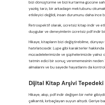
bizi dönüştürme ve bizi kurtarma gücüne sahip o
yazılış tarzı, bir arkadaşın mektubunu okumak gi
etkileyici değildi, insan durumunu daha ince bi
Retrospektif olarak, ücretsiz kitap indir ve etk
duygular ve deneyimlerin ücretsiz pdf indir bi
Hikaye, kitapların bizi değiştirebilme, dünya
hatırlatıcısıdır. Lupe gibi karakterler hakkınd
mücadelelerimizde ve şüphelerimizde yalnız o
tatmin edici bir sonuç verememesinin neden Tep
almalarını ve bu sayede hayatlarını da kontrol 
Dijital Kitap Arşivi Tepedeki
Hikaye, akıp, pdf indir değişen bir nehir gibi
çalkantılı, kırbaçlayan suyun altıydı. Geriye 