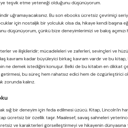
eye teşvik etme yeteneği olduğunu düşünüyorum.
 indir uğramayacaksınız. Bu son ebooks ücretsiz çevrimiçi seriyi
klar için nostaljik bir yolculuk olsa da, hikaye kendi başına eğ
ğunu düşünüyorum, çünkü bize deneyimlerimizi ve bakış açımızı
rler ve ilişkileridir; mücadeleleri ve zaferleri, sevinçleri ve hü
ş kavramı kadar büyüleyici birkaç kavram vardır ve bu kitap, bir 
n ne demek istediğini konuşur. Belki de bu kitabın en dikkat çe
 getirmesi, bu süreç hem rahatsız edici hem de özgürleştirici olab
 zorunda kalırız.
oku
cak sığ bir deneyim için feda edilmesi üzücü. Kitap, Lincoln’in h
 ücretsiz bir özellik taşır. Maalesef, savaş sahneleri yeterince a
ücretsiz ve karakterleri görselleştirmeyi ve hikayenin dünyasın