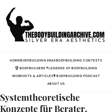
HOME
BODYBUILDING ERAS
BODYBUILDING CONTESTS
🏆 BODYBUILDERS
LEGENDS OF BODYBUILDING
▼
WORKOUTS & ARTICLES
🎙️ BODYBUILDING PODCAST
ABOUT US
Systemtheoretische
Konzepte für Berater,