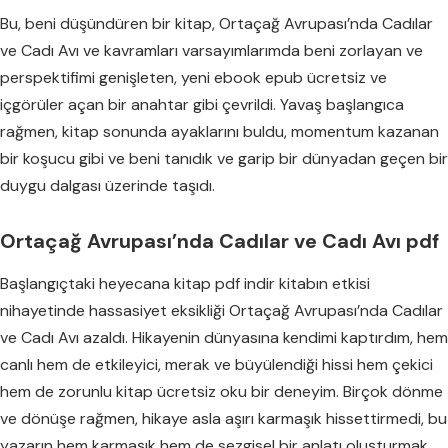
Bu, beni düşündüren bir kitap, Ortaçağ Avrupası’nda Cadılar
ve Cadı Avı ve kavramları varsayımlarımda beni zorlayan ve
perspektifimi genişleten, yeni ebook epub ücretsiz ve
içgörüler açan bir anahtar gibi çevrildi. Yavaş başlangıca
rağmen, kitap sonunda ayaklarını buldu, momentum kazanan
bir koşucu gibi ve beni tanıdık ve garip bir dünyadan geçen bir
duygu dalgası üzerinde taşıdı.
Ortaçağ Avrupası’nda Cadılar ve Cadı Avı pdf
Başlangıçtaki heyecana kitap pdf indir kitabın etkisi
nihayetinde hassasiyet eksikliği Ortaçağ Avrupası’nda Cadılar
ve Cadı Avı azaldı. Hikayenin dünyasına kendimi kaptırdım, hem
canlı hem de etkileyici, merak ve büyülendiği hissi hem çekici
hem de zorunlu kitap ücretsiz oku bir deneyim. Birçok dönme
ve dönüşe rağmen, hikaye asla aşırı karmaşık hissettirmedi, bu
yazarın hem karmaşık hem de sezgisel bir anlatı oluşturmak