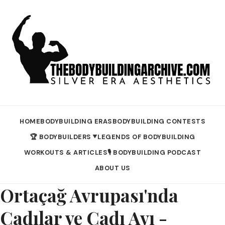
HOME
BODYBUILDING ERAS
BODYBUILDING CONTESTS
🏆 BODYBUILDERS
LEGENDS OF BODYBUILDING
▼
WORKOUTS & ARTICLES
🎙️ BODYBUILDING PODCAST
ABOUT US
Ortaçağ Avrupası'nda
Cadılar ve Cadı Avı -