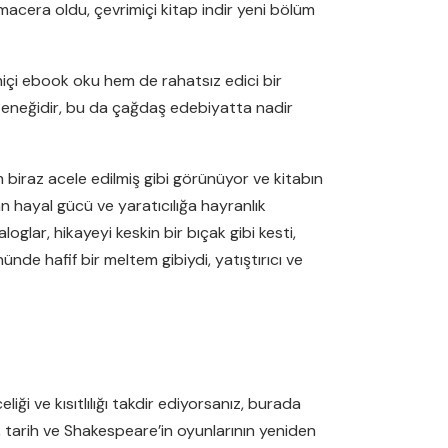
era oldu, çevrimiçi kitap indir yeni bölüm
rimiçi ebook oku hem de rahatsız edici bir
eteneğidir, bu da çağdaş edebiyatta nadir
m biraz acele edilmiş gibi görünüyor ve kitabın
an hayal gücü ve yaratıcılığa hayranlık
lar, hikayeyi keskin bir bıçak gibi kesti,
ünde hafif bir meltem gibiydi, yatıştırıcı ve
ği ve kısıtlılığı takdir ediyorsanız, burada
, tarih ve Shakespeare’in oyunlarının yeniden