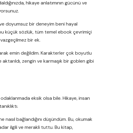
 daldığınızda, hikaye anlatımının gücünü ve
ıyorsunuz.
ik ve doyumsuz bir deneyim beni hayal
a, bu küçük sözlük, tüm temel ebook çevrimiçi
n vazgeçilmez bir ek.
rak emin değildim. Karakterler çok boyutlu
 aktarıldı, zengin ve karmaşık bir goblen gibi
e odaklanmada eksik olsa bile. Hikaye, insan
nıklıktı.
rine nasıl bağlandığını düşündüm. Bu, okumak
ar ilgili ve merakli tuttu. Bu kitap,