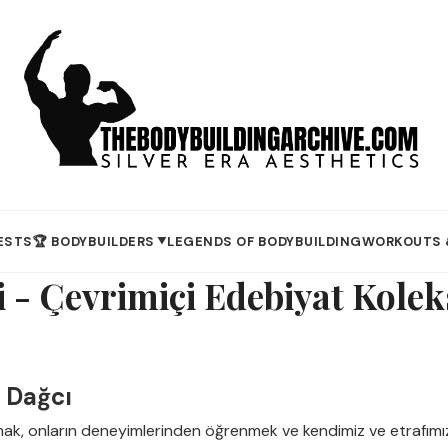
ESTS
🏆 BODYBUILDERS
LEGENDS OF BODYBUILDING
WORKOUTS 
▼
 - Çevrimiçi Edebiyat Kole
z Dağcı
ak, onların deneyimlerinden öğrenmek ve kendimiz ve etrafımı