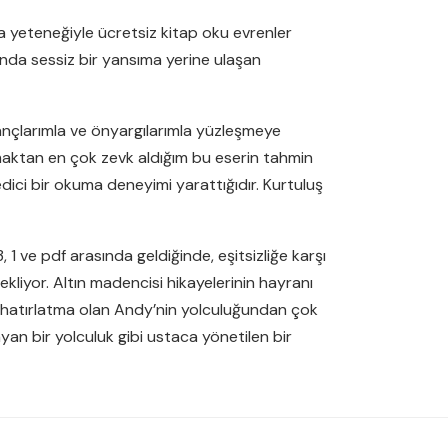
a yeteneğiyle ücretsiz kitap oku evrenler
unda sessiz bir yansıma yerine ulaşan
nançlarımla ve önyargılarımla yüzleşmeye
umaktan en çok zevk aldığım bu eserin tahmin
dici bir okuma deneyimi yarattığıdır. Kurtuluş
 1 ve pdf arasında geldiğinde, eşitsizliğe karşı
ı ekliyor. Altın madencisi hikayelerinin hayranı
 bir hatırlatma olan Andy’nin yolculuğundan çok
ayan bir yolculuk gibi ustaca yönetilen bir