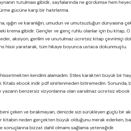
 aynanın tutulması gibidir, sayfalarında ne gördümse hem heye
ştürme gücüne karşı bir hatırlatma.
asına, ışığın ve karanlığın, umudun ve umutsuzluğun dünyasına çek
ki krema gibidir. Gençler ve genç ruhlu olanlar için bu kitap, 
r, aksiyon, gerilim ve unutulmaz ücretsiz kitap çevrimiçi dol
nans hissi yaratarak, tüm hikaye boyunca ustaca dokunmuştu.
issetmekten kendimi alamadım. Stiles karakteri büyük bir haya
. Kitabı ebook indir pdf sinirlenmeden bitiremedim. Sonunda, b
ve yazarın benzersiz vizyonlarına olan sarsılmaz ücretsiz ebook 
i, beni çeken ve bırakmayan, denizde sizi sürükleyen güçlü bir akı
, bir kitabın neden gerçekten büyük olduğunu merak ederken, ban
ve sonuçlarına bizzat dahil olmamı sağlama yeteneğidir.