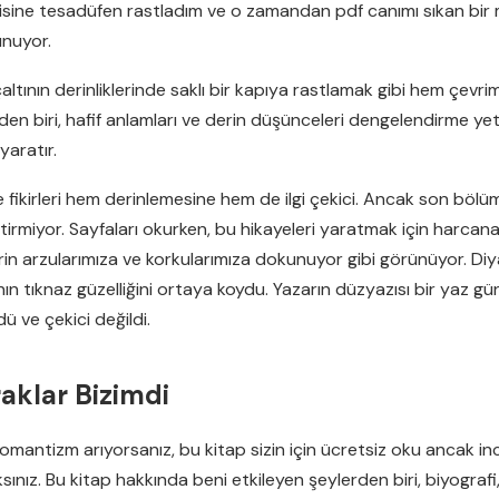
e tesadüfen rastladım ve o zamandan pdf canımı sıkan bir mac
sunuyor.
inçaltının derinliklerinde saklı bir kapıya rastlamak gibi hem çev
nden biri, hafif anlamları ve derin düşünceleri dengelendirme y
yaratır.
ve fikirleri hem derinlemesine hem de ilgi çekici. Ancak son bölü
etirmiyor. Sayfaları okurken, bu hikayeleri yaratmak için harcan
arzularımıza ve korkularımıza dokunuyor gibi görünüyor. Diyalog
nın tıknaz güzelliğini ortaya koydu. Yazarın düzyazısı bir yaz gün
dü ve çekici değildi.
aklar Bizimdi
mantizm arıyorsanız, bu kitap sizin için ücretsiz oku ancak inceli
ınız. Bu kitap hakkında beni etkileyen şeylerden biri, biyografi