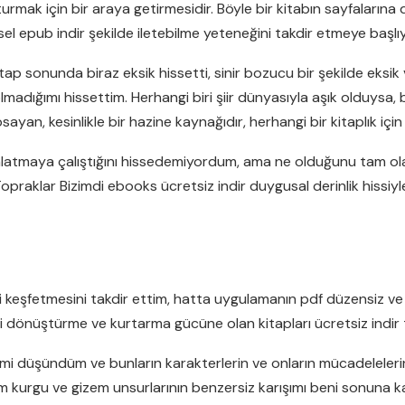
turmak için bir araya getirmesidir. Böyle bir kitabın sayfalarına
nsel epub indir şekilde iletebilme yeteneğini takdir etmeye başl
ap sonunda biraz eksik hissetti, sinir bozucu bir şekilde eks
 olmadığımı hissettim. Herhangi biri şiir dünyasıyla aşık olduys
psayan, kesinlikle bir hazine kaynağıdır, herhangi bir kitaplık içi
nlatmaya çalıştığını hissedemiyordum, ama ne olduğunu tam ola
opraklar Bizimdi ebooks ücretsiz indir duygusal derinlik hissiyle
eri keşfetmesini takdir ettim, hatta uygulamanın pdf düzensiz v
izi dönüştürme ve kurtarma gücüne olan kitapları ücretsiz indir ta
lerimi düşündüm ve bunların karakterlerin ve onların mücadelele
ilim kurgu ve gizem unsurlarının benzersiz karışımı beni sonuna kad