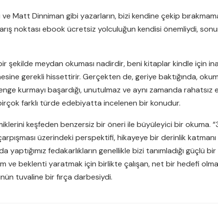
u ve Matt Dinniman gibi yazarların, bizi kendine çekip bırakmam
arış noktası ebook ücretsiz yolculuğun kendisi önemliydi, son
bir şekilde meydan okuması nadirdir, beni kitaplar kindle için i
esine gerekli hissettirir. Gerçekten de, geriye baktığında, ok
 denge kurmayı başardığı, unutulmaz ve aynı zamanda rahatsız e
 birçok farklı türde edebiyatta incelenen bir konudur.
klerini keşfeden benzersiz bir öneri ile büyüleyici bir okuma. “3,
rın çarpışması üzerindeki perspektifi, hikayeye bir derinlik katman
lda yaptığımız fedakarlıkların genellikle bizi tanımladığı güçlü
im ve beklenti yaratmak için birlikte çalışan, net bir hedefi olm
n tuvaline bir fırça darbesiydi.