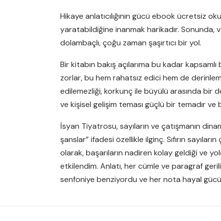
Hikaye anlatıcılığının gücü ebook ücretsiz ok
yaratabildiğine inanmak harikadır. Sonunda, v
dolambaçlı, çoğu zaman şaşırtıcı bir yol.
Bir kitabın bakış açılarıma bu kadar kapsamlı 
zorlar, bu hem rahatsız edici hem de derinlem
edilemezliği, korkunç ile büyülü arasında bir
ve kişisel gelişim teması güçlü bir temadır ve
İsyan Tiyatrosu, sayıların ve çatışmanın dinami
şanslar” ifadesi özellikle ilginç. Sıfırın sayıla
olarak, başarıların nadiren kolay geldiği ve yo
etkilendim. Anlatı, her cümle ve paragraf geril
senfoniye benziyordu ve her nota hayal gücünü