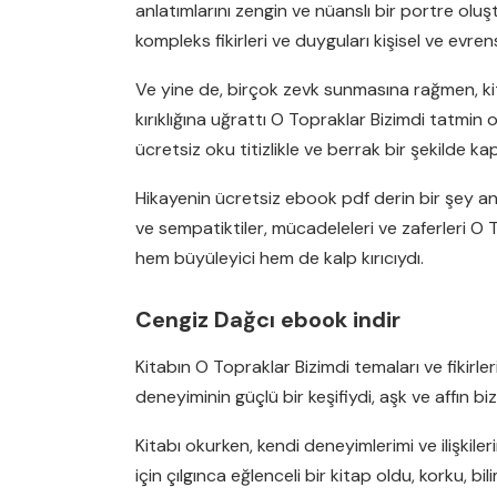
anlatımlarını zengin ve nüanslı bir portre oluş
kompleks fikirleri ve duyguları kişisel ve evre
Ve yine de, birçok zevk sunmasına rağmen, kit
kırıklığına uğrattı O Topraklar Bizimdi tatmin
ücretsiz oku titizlikle ve berrak bir şekilde ka
Hikayenin ücretsiz ebook pdf derin bir şey a
ve sempatiktiler, mücadeleleri ve zaferleri O T
hem büyüleyici hem de kalp kırıcıydı.
Cengiz Dağcı ebook indir
Kitabın O Topraklar Bizimdi temaları ve fikirl
deneyiminin güçlü bir keşifiydi, aşk ve affın b
Kitabı okurken, kendi deneyimlerimi ve ilişki
için çılgınca eğlenceli bir kitap oldu, korku, b