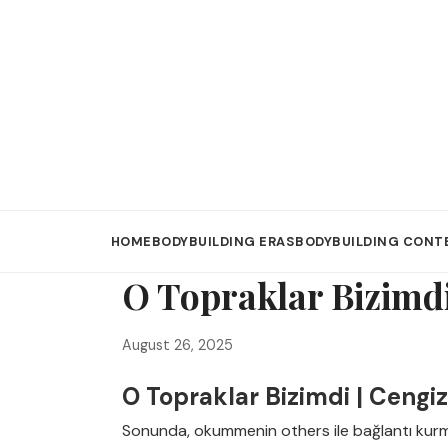
HOME
BODYBUILDING ERAS
BODYBUILDING CONT
O Topraklar Bizimdi
August 26, 2025
O Topraklar Bizimdi | Cengi
Sonunda, okummenin others ile bağlantı kurm