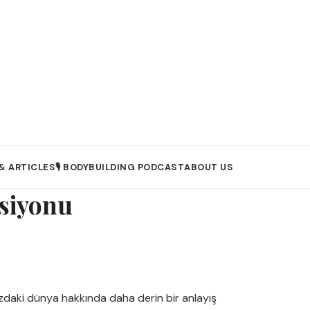
& ARTICLES
🎙️ BODYBUILDING PODCAST
ABOUT US
ksiyonu
zdaki dünya hakkında daha derin bir anlayış