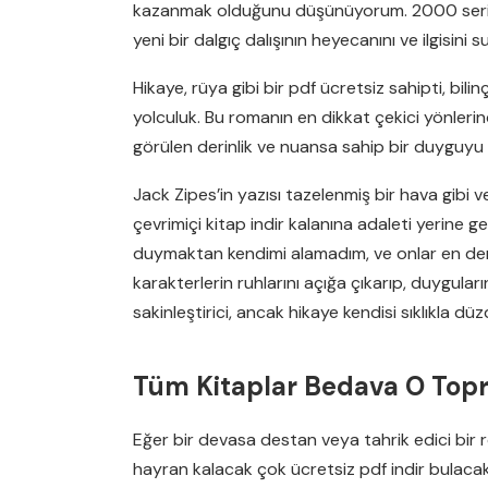
kazanmak olduğunu düşünüyorum. 2000 serisin
yeni bir dalgıç dalışının heyecanını ve ilgisini 
Hikaye, rüya gibi bir pdf ücretsiz sahipti, bil
yolculuk. Bu romanın en dikkat çekici yönleri
görülen derinlik ve nuansa sahip bir duyguyu 
Jack Zipes’in yazısı tazelenmiş bir hava gibi 
çevrimiçi kitap indir kalanına adaleti yerine g
duymaktan kendimi alamadım, ve onlar en derin 
karakterlerin ruhlarını açığa çıkarıp, duyguları
sakinleştirici, ancak hikaye kendisi sıklıkla düz
Tüm Kitaplar Bedava O Topr
Eğer bir devasa destan veya tahrik edici bir ro
hayran kalacak çok ücretsiz pdf indir bulacaks