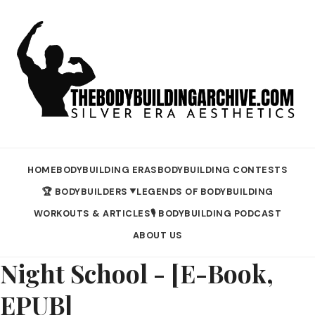
HOME
BODYBUILDING ERAS
BODYBUILDING CONTESTS
🏆 BODYBUILDERS
LEGENDS OF BODYBUILDING
▼
WORKOUTS & ARTICLES
🎙️ BODYBUILDING PODCAST
ABOUT US
Night School - [E-Book,
EPUB]