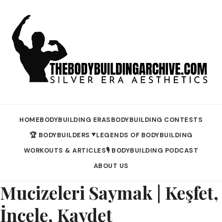
HOME
BODYBUILDING ERAS
BODYBUILDING CONTESTS
🏆 BODYBUILDERS
LEGENDS OF BODYBUILDING
▼
WORKOUTS & ARTICLES
🎙️ BODYBUILDING PODCAST
ABOUT US
Mucizeleri Saymak | Keşfet,
İncele, Kaydet