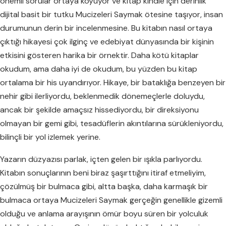
önemli sorular ortaya koyuyor ve kitap kindle için derinlik
dijital basit bir tutku Mucizeleri Saymak ötesine taşıyor, insan
durumunun derin bir incelenmesine. Bu kitabın nasıl ortaya
çıktığı hikayesi çok ilginç ve edebiyat dünyasında bir kişinin
etkisini gösteren harika bir örnektir. Daha kötü kitaplar
okudum, ama daha iyi de okudum, bu yüzden bu kitap
ortalama bir his uyandırıyor. Hikaye, bir bataklığa benzeyen bir
nehir gibi ilerliyordu, beklenmedik dönemeçlerle doluydu,
ancak bir şekilde amaçsız hissediyordu, bir direksiyonu
olmayan bir gemi gibi, tesadüflerin akıntılarına sürükleniyordu,
bilinçli bir yol izlemek yerine.
Yazarın düzyazısı parlak, içten gelen bir ışıkla parlıyordu.
Kitabın sonuçlarının beni biraz şaşırttığını itiraf etmeliyim,
çözülmüş bir bulmaca gibi, altta başka, daha karmaşık bir
bulmaca ortaya Mucizeleri Saymak gerçeğin genellikle gizemli
olduğu ve anlama arayışının ömür boyu süren bir yolculuk