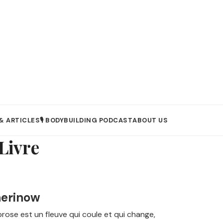
& ARTICLES
🎙️ BODYBUILDING PODCAST
ABOUT US
 Livre
cherinow
prose est un fleuve qui coule et qui change,