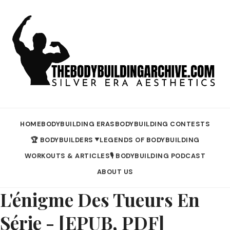
HOME
BODYBUILDING ERAS
BODYBUILDING CONTESTS
🏆 BODYBUILDERS
LEGENDS OF BODYBUILDING
▼
WORKOUTS & ARTICLES
🎙️ BODYBUILDING PODCAST
ABOUT US
L'énigme Des Tueurs En
Série - [EPUB, PDF]