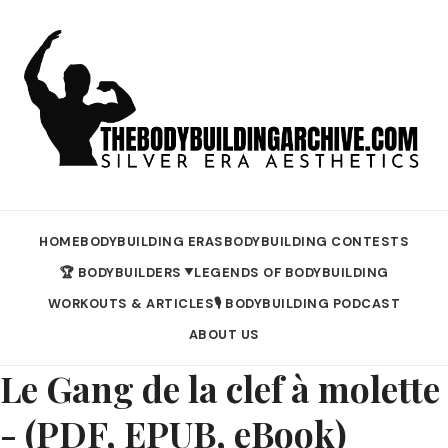
HOME
BODYBUILDING ERAS
BODYBUILDING CONTESTS
🏆 BODYBUILDERS
LEGENDS OF BODYBUILDING
▼
WORKOUTS & ARTICLES
🎙️ BODYBUILDING PODCAST
ABOUT US
Le Gang de la clef à molette
- (PDF, EPUB, eBook)