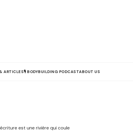
& ARTICLES
🎙️ BODYBUILDING PODCAST
ABOUT US
’écriture est une rivière qui coule