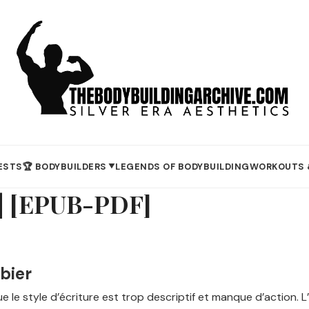
ESTS
🏆 BODYBUILDERS
LEGENDS OF BODYBUILDING
WORKOUTS 
▼
e | [EPUB-PDF]
Abier
ue le style d’écriture est trop descriptif et manque d’action. L