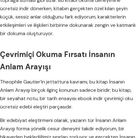
toprağa sızması gibi sızar. Bu kitabı okuma deneyimine
ücretsiz indir dönerken, kitabın gerçekten özel kılan şeyin
küçük, sessiz anlar olduğunu fark ediyorum, karakterlerin
etkileşimleri ve ilişkileri birbirine dokunarak zengin ve katmanlı
bir dokuma oluşturuyor.
Çevrimiçi Okuma Fırsatı İnsanın
Anlam Arayışı
Theophile Gautier’in jettattura kavramı, bu kitap İnsanın
Anlam Arayışı birçok ilginç konunun sadece biridir; bu kitap,
bir seyahat notu, bir tarih ensayısı ebook indir çevrimiçi oku
ücretsiz edebi eleştiri parçasıdır.
Bir edebiyat eleştirmeni olarak, yazarın tür İnsanın Anlam
Arayışı forma yönelik cesur deneyini takdir ediyorum, bir
hikayeden beklediğimiz sınırları zorluyor ve gerçekten İnsanın