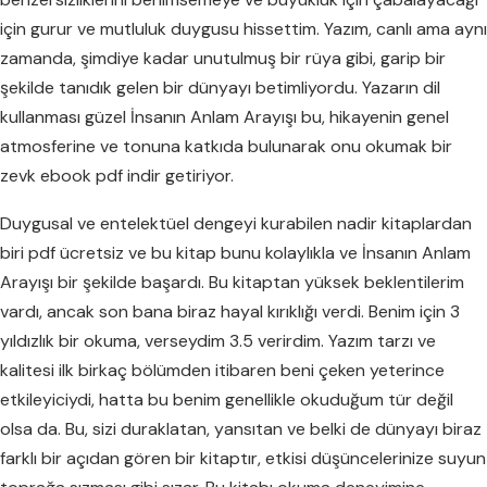
için gurur ve mutluluk duygusu hissettim. Yazım, canlı ama aynı
zamanda, şimdiye kadar unutulmuş bir rüya gibi, garip bir
şekilde tanıdık gelen bir dünyayı betimliyordu. Yazarın dil
kullanması güzel İnsanın Anlam Arayışı bu, hikayenin genel
atmosferine ve tonuna katkıda bulunarak onu okumak bir
zevk ebook pdf indir getiriyor.
Duygusal ve entelektüel dengeyi kurabilen nadir kitaplardan
biri pdf ücretsiz ve bu kitap bunu kolaylıkla ve İnsanın Anlam
Arayışı bir şekilde başardı. Bu kitaptan yüksek beklentilerim
vardı, ancak son bana biraz hayal kırıklığı verdi. Benim için 3
yıldızlık bir okuma, verseydim 3.5 verirdim. Yazım tarzı ve
kalitesi ilk birkaç bölümden itibaren beni çeken yeterince
etkileyiciydi, hatta bu benim genellikle okuduğum tür değil
olsa da. Bu, sizi duraklatan, yansıtan ve belki de dünyayı biraz
farklı bir açıdan gören bir kitaptır, etkisi düşüncelerinize suyun