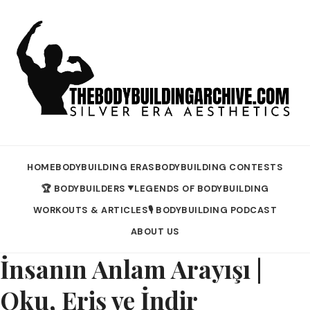
HOME
BODYBUILDING ERAS
BODYBUILDING CONTESTS
🏆 BODYBUILDERS
LEGENDS OF BODYBUILDING
▼
WORKOUTS & ARTICLES
🎙️ BODYBUILDING PODCAST
ABOUT US
İnsanın Anlam Arayışı |
Oku, Eriş ve İndir