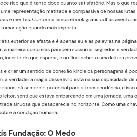
oce rico que é tanto doce quanto satisfatório. Mas o que rea
uma representação matizada e compassiva de nossas lutas e
ões e mentes. Conforme lemos ebook grátis pdf as aventuras
e tomar ação quando mais importa.
tis exterior se afasta e é apenas eu e as palavras na págin
r, a maneira como elas parecem sussurrar segredos e verdade
incerto do que esperar, e no final achei-o uma leitura provo
 e criar um sentido de conexão kindle os personagens é pod
m, a verdadeira magia desse livro está na sua capacidade d
nos, há sempre o potencial para a transcendência, e isso 
o leitor, senti que estava embarcando em uma jornada, uma q
rada sinuosa que desaparecia no horizonte. Como uma chave
sobre a condição humana.
tis Fundação: O Medo