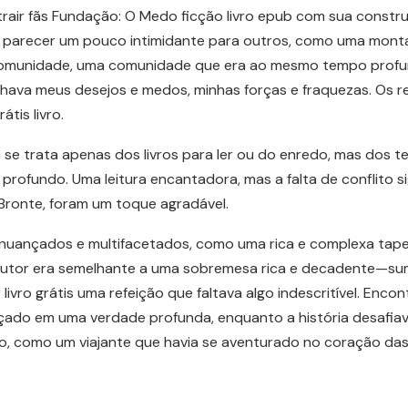
atrair fãs Fundação: O Medo ficção livro epub com sua const
parecer um pouco intimidante para outros, como uma montan
a comunidade, uma comunidade que era ao mesmo tempo prof
lhava meus desejos e medos, minhas forças e fraquezas. Os 
átis livro.
o se trata apenas dos livros para ler ou do enredo, mas dos t
rofundo. Uma leitura encantadora, mas a falta de conflito si
ronte, foram um toque agradável.
uançados e multifacetados, como uma rica e complexa tape
 autor era semelhante a uma sobremesa rica e decadente—sumpt
ler livro grátis uma refeição que faltava algo indescritível. E
eçado em uma verdade profunda, enquanto a história desafi
, como um viajante que havia se aventurado no coração das