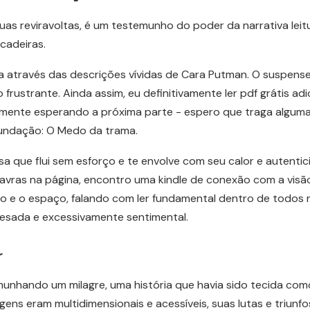
suas reviravoltas, é um testemunho do poder da narrativa le
cadeiras.
a através das descrições vívidas de Cara Putman. O suspens
rustrante. Ainda assim, eu definitivamente ler pdf grátis adi
osamente esperando a próxima parte - espero que traga algum
Fundação: O Medo da trama.
ersa que flui sem esforço e te envolve com seu calor e auten
lavras na página, encontro uma kindle de conexão com a visã
 e o espaço, falando com ler fundamental dentro de todos 
 pesada e excessivamente sentimental.
r
munhando um milagre, uma história que havia sido tecida com
gens eram multidimensionais e acessíveis, suas lutas e triun