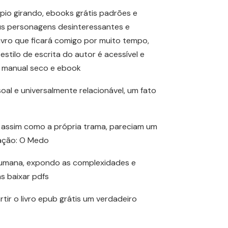
pio girando, ebooks grátis padrões e
us personagens desinteressantes e
livro que ficará comigo por muito tempo,
stilo de escrita do autor é acessível e
m manual seco e ebook
l e universalmente relacionável, um fato
, assim como a própria trama, pareciam um
dação: O Medo
 humana, expondo as complexidades e
s baixar pdfs
rtir o livro epub grátis um verdadeiro