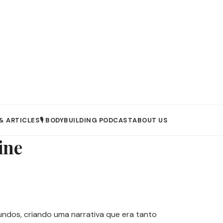
& ARTICLES
🎙️ BODYBUILDING PODCAST
ABOUT US
ine
undos, criando uma narrativa que era tanto