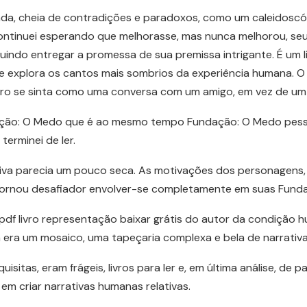
tada, cheia de contradições e paradoxos, como um caleidoscó
ntinuei esperando que melhorasse, mas nunca melhorou, se
guindo entregar a promessa de sua premissa intrigante. É um 
ue explora os cantos mais sombrios da experiência humana. O e
vro se sinta como uma conversa com um amigo, em vez de u
ação: O Medo que é ao mesmo tempo Fundação: O Medo pessoa
terminei de ler.
rativa parecia um pouco seca. As motivações dos personagens
ue tornou desafiador envolver-se completamente em suas Fun
pdf livro representação baixar grátis do autor da condição
a era um mosaico, uma tapeçaria complexa e bela de narrativa
sitas, eram frágeis, livros para ler e, em última análise, de pa
 criar narrativas humanas relativas.