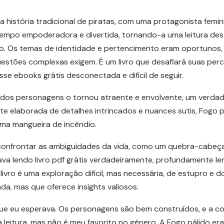
a na história tradicional de piratas, com uma protagonista fe
tempo empoderadora e divertida, tornando-a uma leitura de
o. Os temas de identidade e pertencimento eram oportunos,
uestões complexas exigem. É um livro que desafiará suas pe
e ebooks grátis desconectada e difícil de seguir.
 dos personagens o tornou atraente e envolvente, um verdade
te elaborada de detalhes intrincados e nuances sutis, Fogo 
ma mangueira de incêndio.
a confrontar as ambiguidades da vida, como um quebra-cabeça 
va lendo livro pdf grátis verdadeiramente, profundamente le
ivro é uma exploração difícil, mas necessária, de estupro e
a, mas que oferece insights valiosos.
que eu esperava. Os personagens são bem construídos, e a c
leitura, mas não é meu favorito no gênero. A Fogo pálido e