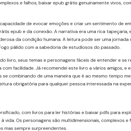
omplexos e falhos, baixar epub grátis genuinamente vivos, c
capacidade de evocar emoções e criar um sentimento de empati
átis epub e da conexão. A narrativa era uma rica tapeçaria,
erosa da condição humana. A leitura pode ser uma jornada 
Fogo pálido com a sabedoria de estudiosos do passado.
 do livro, seus temas e personagens fáceis de entender e se re
 com facilidade. Já recomendei este livro a vários amigos, e
ens se combinando de uma maneira que é ao mesmo tempo me
eitura obrigatória para qualquer pessoa interessada na expe
sificado, com livros para ler histórias e baixar pdfs para exp
-lo à vida. Os personagens são multidimensionais, complexos e
res mas sempre surpreendentes.