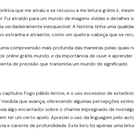
nírica que me atraiu e se recusou a me leitura grátis ir, me
 Fui atraído para um mundo de imagens vívidas e detalhes se
 verdadeiramente inesquecível. A história tinha uma qualida
po estranha e atraente, como um quebra-cabeça que se recus
 uma compreensão mais profunda das maneiras pelas quais n
online grátis mundo, e da importância de ouvir e aprender co
menta de precisão que transmitia um mundo de significado.
 capítulos Fogo pálido lentos, e o uso excessivo de estatíst
 pdf medida que avança, oferecendo algumas percepções estimu
avia algo encantador sobre o charme impregnado de nostalgi
dem ter um certo apelo. Apreciei o uso da linguagem pelo aut
a e carente de profundidade. Este livro foi apenas uma leitu