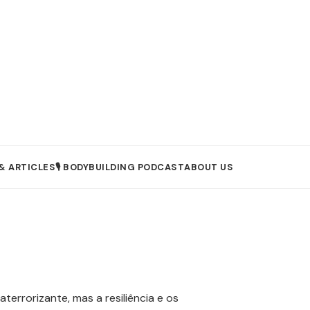
& ARTICLES
🎙️ BODYBUILDING PODCAST
ABOUT US
terrorizante, mas a resiliência e os