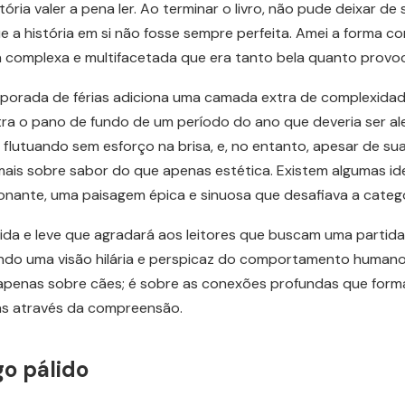
ria valer a pena ler. Ao terminar o livro, não pude deixar de s
 a história em si não fosse sempre perfeita. Amei a forma co
ia complexa e multifacetada que era tanto bela quanto provoc
mporada de férias adiciona uma camada extra de complexidade à
tra o pano de fundo de um período do ano que deveria ser al
 flutuando sem esforço na brisa, e, no entanto, apesar de s
mais sobre sabor do que apenas estética. Existem algumas i
onante, uma paisagem épica e sinuosa que desafiava a categor
tida e leve que agradará aos leitores que buscam uma partida ba
ndo uma visão hilária e perspicaz do comportamento humano
é apenas sobre cães; é sobre as conexões profundas que fo
as através da compreensão.
o pálido