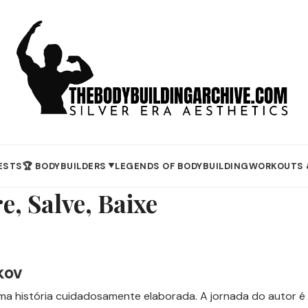
ESTS
🏆 BODYBUILDERS
LEGENDS OF BODYBUILDING
WORKOUTS 
▼
e, Salve, Baixe
kov
uma história cuidadosamente elaborada. A jornada do autor é a