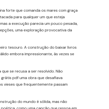
minina forte que comanda os mares com graça
stacada para qualquer um que esteja
 mas a execução parecia um pouco pesada,
rcepções, uma exploração provocativa da
iro tesouro. A construção do baixar livros
pálido embora impressionante, às vezes se
que se recusa a ser resolvido. Não
r grátis pdf uma obra que desafiava
 dos vieses que frequentemente passam
onstrução do mundo é sólida, mas não
ra poética, como uma canção que ressoa em