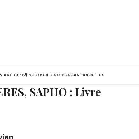
& ARTICLES
🎙️ BODYBUILDING PODCAST
ABOUT US
ES, SAPHO : Livre
vien