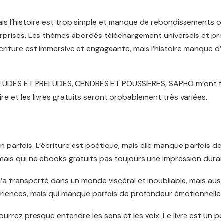
 mais l’histoire est trop simple et manque de rebondissement
rises. Les thèmes abordés téléchargement universels et prof
’écriture est immersive et engageante, mais l’histoire manque d’
ETUDES ET PRELUDES, CENDRES ET POUSSIERES, SAPHO m’ont fait v
ire et les livres gratuits seront probablement très variées.
parfois. L’écriture est poétique, mais elle manque parfois d
mais qui ne ebooks gratuits pas toujours une impression dura
m’a transporté dans un monde viscéral et inoubliable, mais aus
périences, mais qui manque parfois de profondeur émotionnelle
ourrez presque entendre les sons et les voix. Le livre est un 