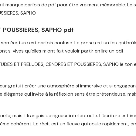
s il manque parfois de pdf pour être vraiment mémorable. Le styl
USSIERES, SAPHO
T POUSSIERES, SAPHO pdf
son écriture est parfois confuse. La prose est un feu qui brû
 si vives qu’elles m’ont fait vouloir partir en lire un pdf
ur, ETUDES ET PRELUDES, CENDRES ET POUSSIERES, SAPHO le ton
teur gratuit créer une atmosphère si immersive et si engageant
e élégante qui invite à la réflexion sans être prétentieuse, m
le, mais il français de rigueur intellectuelle. L’écriture est i
hème cohérent. Le récit est un fleuve qui coule rapidement, 