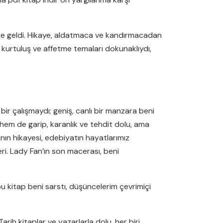
ine geldi. Hikaye, aldatmaca ve kandırmacadan
 kurtuluş ve affetme temaları dokunaklıydı,
bir çalışmaydı; geniş, canlı bir manzara beni
 hem de garip, karanlık ve tehdit dolu, ama
ının hikayesi, edebiyatın hayatlarımız
eri. Lady Fan’ın son macerası, beni
bu kitap beni sarstı, düşüncelerim çevrimiçi
arih kitaplar ve yazarlarla dolu, her biri