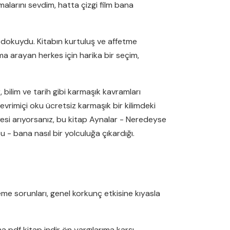
alarını sevdim, hatta çizgi film bana
ir dokuydu. Kitabın kurtuluş ve affetme
kuma arayan herkes için harika bir seçim,
, bilim ve tarih gibi karmaşık kavramları
 çevrimiçi oku ücretsiz karmaşık bir kilimdeki
kayesi arıyorsanız, bu kitap Aynalar - Neredeyse
- bana nasıl bir yolculuğa çıkardığı.
eme sorunları, genel korkunç etkisine kıyasla
ıma pdf kitap indir ön yargılarıma karşı