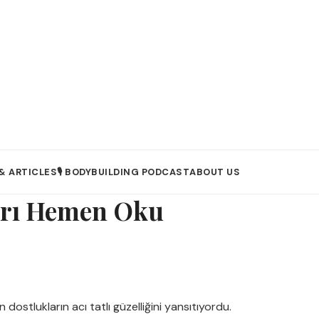
& ARTICLES
🎙️ BODYBUILDING PODCAST
ABOUT US
ları Hemen Oku
n dostlukların acı tatlı güzelliğini yansıtıyordu.