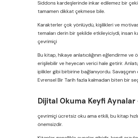
Siddons kardeşlerinde inkar edilemez bir çekic
tamamen dikkat çekmese bile.
Karakterler çok yönlüydü, kişilikleri ve motiv
temaları derin bir şekilde etkileyiciydi, insan 
çevrimiçi
Bu kitap, hikaye anlatıcılığının eğlendirme ve 
erişilebilir ve heyecan verici hale getirir. Anl
iplikler gibi birbirine bağlanıyordu. Savaşçını
Evrensel Bir Tarih fazla kalmadan biten bir s
Dijital Okuma Keyfi Aynalar
çevrimiçi ücretsiz oku ama etkili, bu kitap hı
önemsizdir.
Kitaplar genellikle aynalar gibidir, kendi arzul