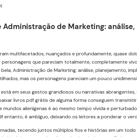
l.
 Administração de Marketing: análise,
eram multifacetados, nuançados e profundamente, quase do
iar personagens que pareciam totalmente, completamente viv
ela, Administração de Marketing: análise, planejamento, impl
tilhados, mas os personagens pareciam um pouco unidimensi
ão está em seus gestos grandiosos ou narrativas abrangente
ixar livros pdf grátis de alguma forma conseguem transmiti
de mundos alienígenas é ao mesmo tempo vívida e perturbado
 pdf entanto, é ambíguo, deixando os leitores a ponderar o verd
adas, tecendo juntos múltiplos fios e histórias em um todo ri