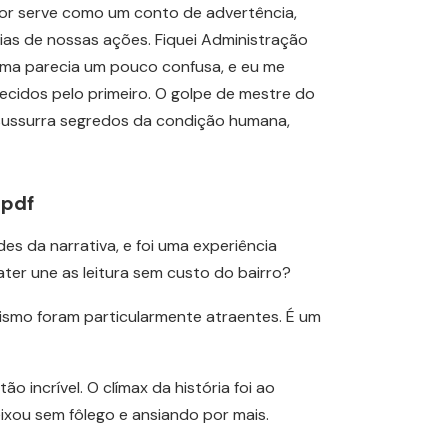
dor serve como um conto de advertência,
ias de nossas ações. Fiquei Administração
rama parecia um pouco confusa, e eu me
ecidos pelo primeiro. O golpe de mestre do
sussurra segredos da condição humana,
 pdf
s da narrativa, e foi uma experiência
ter une as leitura sem custo do bairro?
alismo foram particularmente atraentes. É um
o incrível. O clímax da história foi ao
ixou sem fôlego e ansiando por mais.