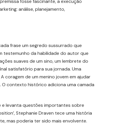
premissa fosse fascinante, a execução
keting: análise, planejamento,
, cada frase um segredo sussurrado que
É um testemunho da habilidade do autor que
rações suaves de um sino, um lembrete do
final satisfatório para sua jornada. Uma
ra. A coragem de um menino jovem em ajudar
 O contexto histórico adiciona uma camada
te e levanta questões importantes sobre
sition’, Stephanie Draven tece uma história
, mas poderia ter sido mais envolvente.