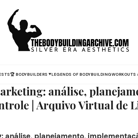
ESTS
🏆 BODYBUILDERS
LEGENDS OF BODYBUILDING
WORKOUTS 
▼
rketing: análise, planejam
trole | Arquivo Virtual de L
 análise, planejamento, implementação 