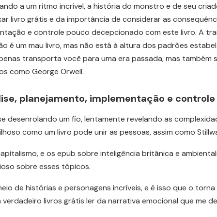
do a um ritmo incrível, a história do monstro e de seu cria
r livro grátis e da importância de considerar as consequênc
mentação e controle pouco decepcionado com este livro. A t
o é um mau livro, mas não está à altura dos padrões estabel
 apenas transporta você para uma era passada, mas também 
ios como George Orwell.
lise, planejamento, implementação e controle
se desenrolando um fio, lentamente revelando as complexidade
hoso como um livro pode unir as pessoas, assim como Stillwa
apitalismo, e os epub sobre inteligência britânica e ambient
ioso sobre esses tópicos.
io de histórias e personagens incríveis, e é isso que o torna tã
rdadeiro livros grátis ler da narrativa emocional que me de