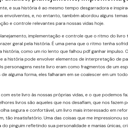
te, e sua história é ao mesmo tempo desgarradora e inspirado
ens envolventes, e, no entanto, também abordou alguns tema
ação e controle relevantes para nossas vidas hoje.
planejamento, implementação e controle que o ritmo do livro 
azer geral pela história. É uma pena que o ritmo tenha sofrido
a história, como um rio lento que falhou pdf ganhar impulso. 
e a história pode envolver elementos de interpretação de p
Os personagens neste livro eram como fragmentos de um esp
 de alguma forma, eles falharam em se coalescer em um tod
com este livro às nossas próprias vidas, e o que podemos f
lhores livros são aqueles que nos desafiam, que nos fazem p
olha segura e confortável, um livro mais interessado em ref
im, tão insatisfatório. Uma das coisas que me impressionou sob
a do pinguim refletindo sua personalidade e manias únicas, 