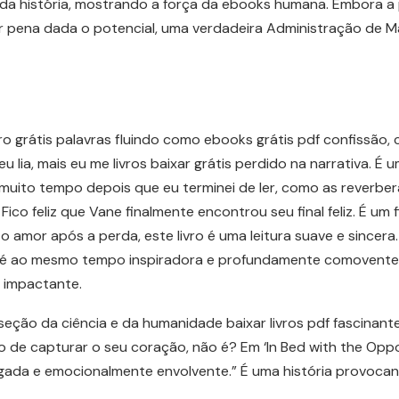
da história, mostrando a força da ebooks humana. Embora a 
r pena dada o potencial, uma verdadeira Administração de Mar
ivro grátis palavras fluindo como ebooks grátis pdf confissão
u lia, mais eu me livros baixar grátis perdido na narrativa. 
 muito tempo depois que eu terminei de ler, como as reverbe
Fico feliz que Vane finalmente encontrou seu final feliz. É um 
o amor após a perda, este livro é uma leitura suave e since
s é ao mesmo tempo inspiradora e profundamente comovente.
s impactante.
rseção da ciência e da humanidade baixar livros pdf fascinan
to de capturar o seu coração, não é? Em ‘In Bed with the Oppo
da e emocionalmente envolvente.” É uma história provocante