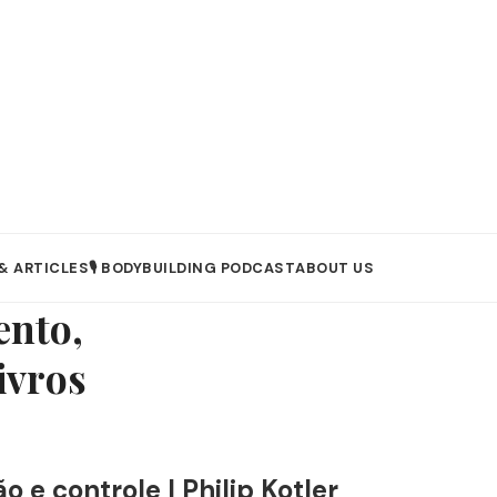
& ARTICLES
🎙️ BODYBUILDING PODCAST
ABOUT US
ento,
ivros
e controle | Philip Kotler