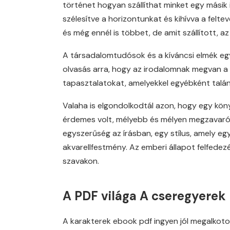
történet hogyan szállíthat minket egy másik 
szélesítve a horizontunkat és kihívva a felt
és még ennél is többet, de amit szállított, a
A társadalomtudósok és a kíváncsi elmék eg
olvasás arra, hogy az irodalomnak megvan a 
tapasztalatokat, amelyekkel egyébként talán
Valaha is elgondolkodtál azon, hogy egy köny
érdemes volt, mélyebb és mélyen megzavaró 
egyszerűség az írásban, egy stílus, amely eg
akvarellfestmény. Az emberi állapot felfede
szavakon.
A PDF világa A cseregyerek
A karakterek ebook pdf ingyen jól megalkot