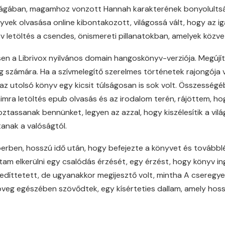
ilágában, magamhoz vonzott Hannah karakterének bonyolultsá
nyvek olvasása online kibontakozott, világossá vált, hogy az 
v letöltés a csendes, önismereti pillanatokban, amelyek közvet
nösen a Librivox nyilvános domain hangoskönyv-verziója. Megúj
számára. Ha a szívmelegítő szerelmes történetek rajongója va
 az utolsó könyv egy kicsit túlságosan is sok volt. Összesség
imra letöltés epub olvasás és az irodalom terén, rájöttem, 
tassanak bennünket, legyen az azzal, hogy kiszélesítik a vilá
anak a valóságtól.
erben, hosszú idő után, hogy befejezte a könyvet és továbbl
m elkerülni egy csalódás érzését, egy érzést, hogy könyv in
díttetett, de ugyanakkor megijesztő volt, mintha A cseregyer
zöveg egészében szövődtek, egy kísérteties dallam, amely hos