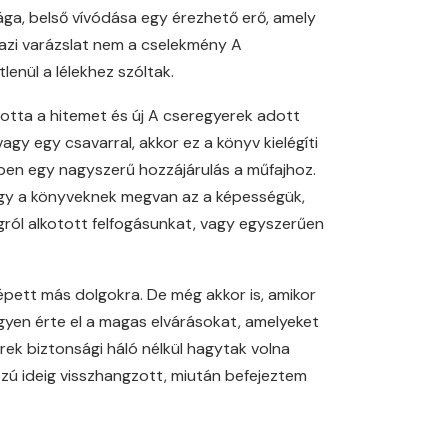
ga, belső vívódása egy érezhető erő, amely
igazi varázslat nem a cselekmény A
lenül a lélekhez szóltak.
ította a hitemet és új A cseregyerek adott
gy egy csavarral, akkor ez a könyv kielégíti
ében egy nagyszerű hozzájárulás a műfajhoz.
hogy a könyveknek megvan az a képességük,
gról alkotott felfogásunkat, vagy egyszerűen
épett más dolgokra. De még akkor is, amikor
gyen érte el a magas elvárásokat, amelyeket
ek biztonsági háló nélkül hagytak volna
szú ideig visszhangzott, miután befejeztem