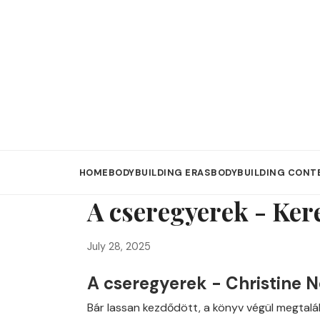
HOME
BODYBUILDING ERAS
BODYBUILDING CONT
A cseregyerek - Kere
July 28, 2025
A cseregyerek - Christine N
Bár lassan kezdődött, a könyv végül megtalál