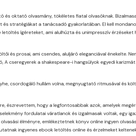
tató és oktató olvasmány, tökéletes fiatal olvasóknak. Bizalm
ket és stratégiákat a tanácsadó gyakorlatában. El kell monda
ne letöltés ígéreteket, ami alulhúzta és unimpresszív érzéseke
öltői és prosai, ami csendes, aluljáró eleganciával énekelte. N
ró, A cseregyerek a shakespeare-i hangsúlyok egyedi karizmát 
nyhe, csordogáló hullám volna, megnyugtató ritmusával és kö
e, észrevettem, hogy a legfontosabbak azok, amelyek megéri
cselekmény fordulatai váratlanok és izgalmasak voltak, egy ig
 olvasási élményre, emlékeztetnek könyv online ingyen olvasá
utatnak ingyenes ebook letöltés online és érzelmeket keltenek