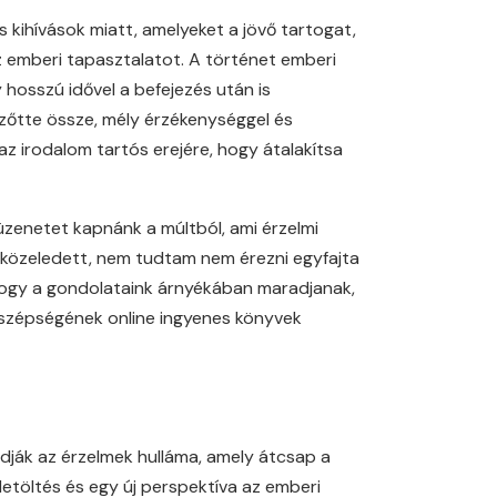
kihívások miatt, amelyeket a jövő tartogat,
z emberi tapasztalatot. A történet emberi
 hosszú idővel a befejezés után is
szőtte össze, mély érzékenységgel és
az irodalom tartós erejére, hogy átalakítsa
üzenetet kapnánk a múltból, ami érzelmi
z közeledett, nem tudtam nem érezni egyfajta
 hogy a gondolataink árnyékában maradjanak,
és szépségének online ingyenes könyvek
dják az érzelmek hulláma, amely átcsap a
letöltés és egy új perspektíva az emberi