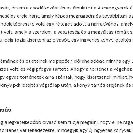
át, érzem a csodálkozást és az ámulatot a A cseregyerek és 
tmesélés ereje iránt, amely képes megragadni és továbbítani a
ndolatébresztő volt, egy réteget adott a narratívához, amely
 volt, amely a szerelem, a veszteség és a megváltás témáit 
ideig fogja kísérteni az olvasót, egy ingyenes könyv letöltés 
témáinak és ötleteinek meglepően előrehaladóak, mintha egy 
eszes volt, és végig fogva tartott. Ahogy a történet a végéhe
ogy egyes történetek arra szántak, hogy kísértsenek minket,
g könyv pdf letöltés végső lap után, a könyv tartós erejének 
asás
 a legkételkedőbb olvasó sem tudja megállni, hogy el ne raga
történet vár felfedezésre, mindegyik egy új ingyenes könyvek 