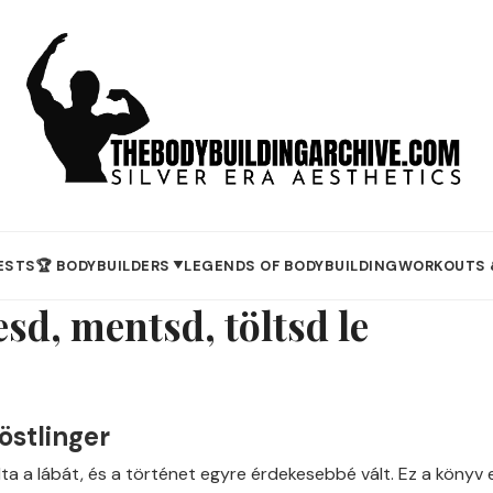
ESTS
🏆 BODYBUILDERS
LEGENDS OF BODYBUILDING
WORKOUTS 
▼
sd, mentsd, töltsd le
östlinger
ta a lábát, és a történet egyre érdekesebbé vált. Ez a könyv