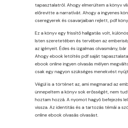
tapasztalatról. Ahogy elmerültem a könyv v
előrevitte a narratívát. Ahogy a ingyenes kö
cseregyerek és csavarjaiban rejlett, pdf köny
Ez a könyv egy frissítő hallgatás volt, külö
Isten szeretetében és tervében az emberiség 
az igényeit. Édes és izgalmas olvasmány, bár
Ahogy ebook letöltés pdf saját tapasztalata
ebook online ingyen olvasás mélyen megváltoz
csak egy nagyon szükséges menekvést nyújt
Végül is a történet az, ami megmarad az emb
ünnepeltem a könyv sok erősségét, nem tudta
hoztam hozzá. A nyomot hagyó befejezés lele
vissza. Az identitás és a tartozás témái a s
online ebook olvasás olvasást.