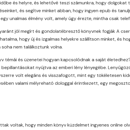
időbe és helyre, és lehetővé teszi számunkra, hogy dolgokat 
evéseinket, és segítve minket abban, hogy ingyen epub és tanul
z egy unalmas élmény volt, amely úgy érezte, mintha csak tele
yaránt jól megírt és gondolatébresztő könyvnek fogják A cse
hatalma, hogy új és izgalmas helyekre szállítson minket, és
 soha nem találkoztunk volna.
v témái és üzenetei hogyan kapcsolódnak a saját életedhez? Eg
bepillantásokat nyújtva az emberi lény lényegébe. Lenyűgözö
yszerre volt elegáns és visszafogott, mint egy tökéletesen k
zésében valami mélyreható dologgal érintkezett, egy megoszto
ottak voltak, hogy minden könyv küzdelmet ingyenes online ol