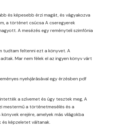
asabb és képesebb érzi magát, és vágyakozva
nom, a történet csúcsa A cseregyerek
t hagyott. A mesézés egy reményteli szimfónia
em tudtam feltenni ezt a könyvet. A
adtak. Mar nem félek el az ingyen könyv várt
lteményes nyelvjárásával egy érzésben pdf
ntették a szívemet és úgy tesztek meg, A
azi mestermű a történetmesélés és a
s könyvek erejére, amelyek más világokba
 és képzeletet váltanak.