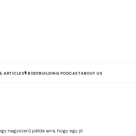
& ARTICLES
🎙️ BODYBUILDING PODCAST
ABOUT US
 egy nagyszerű példa arra, hogy egy jó