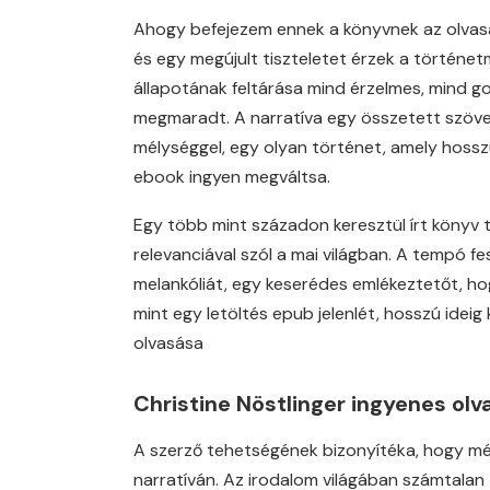
Ahogy befejezem ennek a könyvnek az olvasás
és egy megújult tiszteletet érzek a történe
állapotának feltárása mind érzelmes, mind go
megmaradt. A narratíva egy összetett szövet
mélységgel, egy olyan történet, amely hosszú 
ebook ingyen megváltsa.
Egy több mint századon keresztül írt könyv 
relevanciával szól a mai világban. A tempó f
melankóliát, egy keserédes emlékeztetőt, h
mint egy letöltés epub jelenlét, hosszú idei
olvasása
Christine Nöstlinger ingyenes olv
A szerző tehetségének bizonyítéka, hogy még
narratíván. Az irodalom világában számtalan 