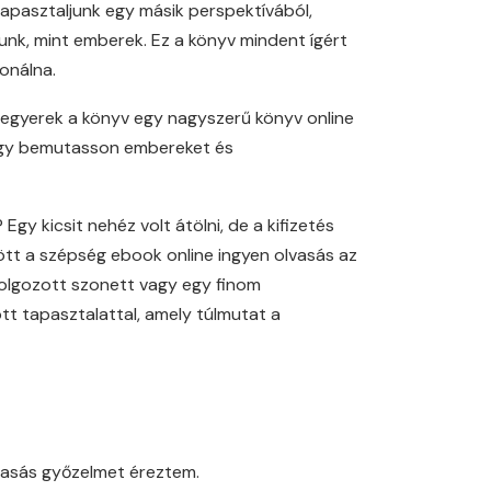
tapasztaljunk egy másik perspektívából,
junk, mint emberek. Ez a könyv mindent ígért
fonálna.
regyerek a könyv egy nagyszerű könyv online
 hogy bemutasson embereket és
y kicsit nehéz volt átölni, de a kifizetés
tt a szépség ebook online ingyen olvasás az
idolgozott szonett vagy egy finom
tt tapasztalattal, amely túlmutat a
vasás győzelmet éreztem.