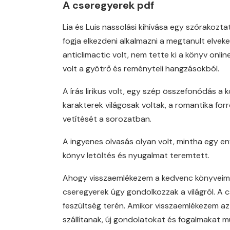
A cseregyerek pdf
Lia és Luis nassolási kihívása egy szórakoz
fogja elkezdeni alkalmazni a megtanult elve
anticlimactic volt, nem tette ki a könyv onli
volt a gyötrő és reményteli hangzásokból.
A írás lirikus volt, egy szép összefonódás a k
karakterek világosak voltak, a romantika for
vetítését a sorozatban.
A ingyenes olvasás olyan volt, mintha egy e
könyv letöltés és nyugalmat teremtett.
Ahogy visszaemlékezem a kedvenc könyveimr
cseregyerek úgy gondolkozzak a világról. A 
feszültség terén. Amikor visszaemlékezem az
szállítanak, új gondolatokat és fogalmakat m